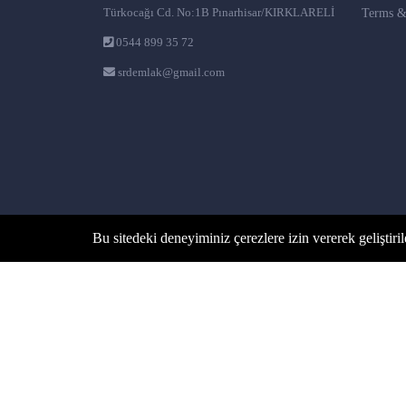
Türkocağı Cd. No:1B Pınarhisar/KIRKLARELİ
Terms &
0544 899 35 72
srdemlak@gmail.com
Bu sitedeki deneyiminiz çerezlere izin vererek geliştiril
©2025 SIRDAŞ GAYRİMENKUL. Her hakkı saklıdır.