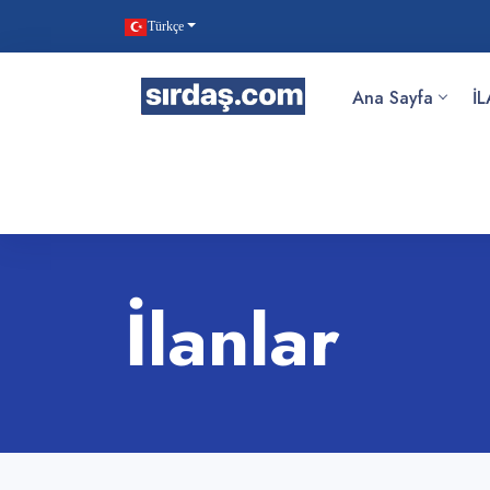
Türkçe
Ana Sayfa
İ
İlanlar