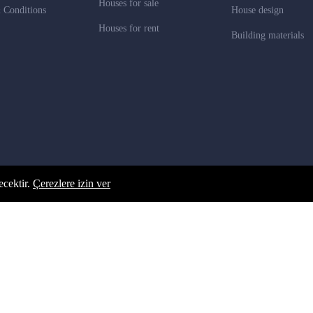
Houses for sale
 Conditions
House design
Houses for rent
Building materials
ecektir.
Çerezlere izin ver