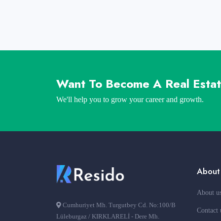
Want To Become A Real Esta
We'll help you to grow your career and growth.
About
About u
Cumhuriyet Mh. Turgutbey Cd. No:100/B
Contact 
Lüleburgaz / KIRKLARELİ - Dere Mh.