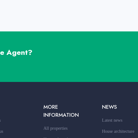
te Agent?
MORE
NEWS
INFORMATION
s
Latest news
All properties
us
House architecture