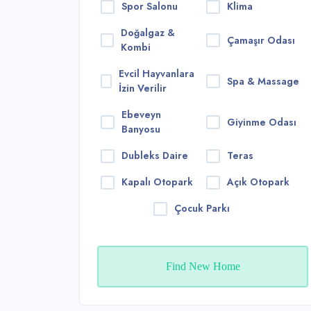
Spor Salonu
Klima
Doğalgaz &
Çamaşır Odası
Kombi
Evcil Hayvanlara
Spa & Massage
İzin Verilir
Ebeveyn
Giyinme Odası
Banyosu
Dubleks Daire
Teras
Kapalı Otopark
Açık Otopark
Çocuk Parkı
Find New Home