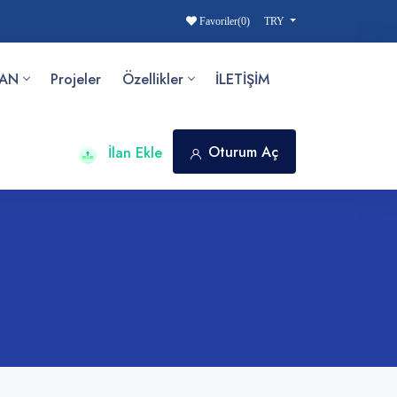
Favoriler(
0
)
TRY
AN
Projeler
Özellikler
İLETİŞİM
Oturum Aç
İlan Ekle